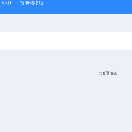
lskD
智能储物柜
共
0
页
0
条